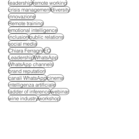
leadership
remote working
crisis management
diversity
innovazione
Remote training
emotional intelligence
inclusion
public relations
social media
Chiara Ferragni
EQ
Leadership
WhatsApp
WhatsApp channels
brand reputation
canali WhatsApp
cinema
intelligenza artificiale
ladder of inference
webinar
wine industry
workshop