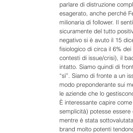
parlare di distruzione comp
esagerato, anche perché Fe
milionaria di follower. Il s
sicuramente del tutto posit
negativo si è avuto il 15 d
fisiologico di circa il 6% de
contesti di issue/crisi), il b
intatto. Siamo quindi di fro
“sì”. Siamo di fronte a un is
modo preponderante sui medi
le aziende che lo gestiscon
È interessante capire come 
semplicità) potesse essere 
mentre è stata sottovalutata
brand molto potenti tendono 