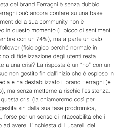
leta del brand Ferragni è senza dubbio 
rragni può ancora contare su una base 
entiment della sua community non è 
ivo in questo momento (il picco di sentiment 
icembre con un 74%), ma a parte un calo 
i follower (fisiologico perché normale in 
acino di fidelizzazione degli utenti resta 
nte a una crisi? La risposta è un “no” con un 
sue non gestito fin dall’inizio che è esploso in 
a e ha destabilizzato il brand Ferragni (e 
o), ma senza metterne a rischio l’esistenza.
questa crisi (la chiameremo così per 
gestita sin dalla sua fase prodromica, 
, forse per un senso di intaccabilità che i 
ad avere. L’inchiesta di Lucarelli del 