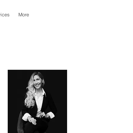
vices
More